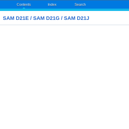
Contents
Index
Search
SAM D21E / SAM D21G / SAM D21J