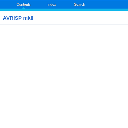
Contents
Index
Search
AVRISP mkII