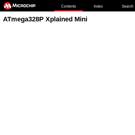
Contents
Index
Search
ATmega328P Xplained Mini